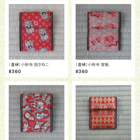
〔畳縁〕小財布 招きねこ
〔畳縁〕小財布 宝船
¥360
¥360