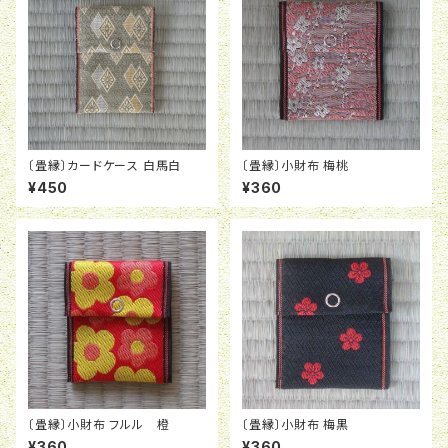
〔畳縁〕カードケース 白馬白
〔畳縁〕小財布 梅桃
¥450
¥360
〔畳縁〕小財布 フルル 橙
〔畳縁〕小財布 梅黒
¥360
¥360