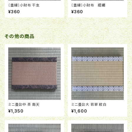
〔畳縁〕小財布 干支
〔畳縁〕小財布 繧繝
¥360
¥360
その他の商品
ミニ畳台中 茶 南天
ミニ畳台大 若草 紋白
¥1,350
¥1,600