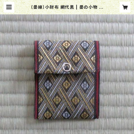
〔畳縁〕小財布 網代黒 | 畳の小物 す
いじん