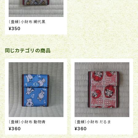
〔畳縁〕小財布 網代黒
¥350
同じカテゴリの商品
〔畳縁〕小財布 動物青
〔畳縁〕小財布 だるま
¥360
¥360