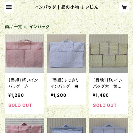
インバッグ | 畳の小物 すいじん
商品一覧
インバッグ
〔畳縁〕軽いイン
〔畳縁〕すっきり
〔畳縁〕軽いイン
バッグ 赤
インバッグ 白
バッグ大 黄網
代
¥1,280
¥1,280
¥1,480
SOLD OUT
SOLD OUT