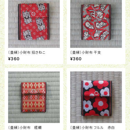
〔畳縁〕小財布 招きねこ
〔畳縁〕小財布 干支
¥360
¥360
〔畳縁〕小財布 繧繝
〔畳縁〕小財布 フルル 赤白