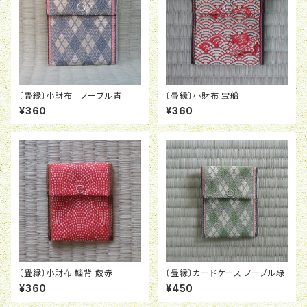
〔畳縁〕小財布 ノーブル青
〔畳縁〕小財布 宝船
¥360
¥360
〔畳縁〕小財布 鯔背 鮫赤
〔畳縁〕カードケース ノーブル緑
¥360
¥450