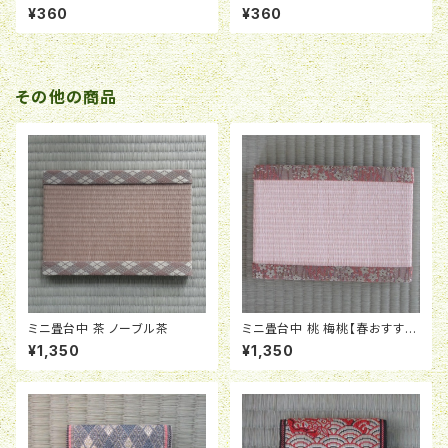
¥360
¥360
その他の商品
ミニ畳台中 茶 ノーブル茶
ミニ畳台中 桃 梅桃【春おすす
め】
¥1,350
¥1,350