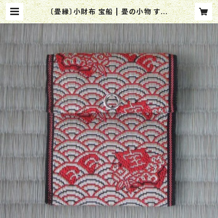
〔畳縁〕小財布 宝船 | 畳の小物 すい
じん