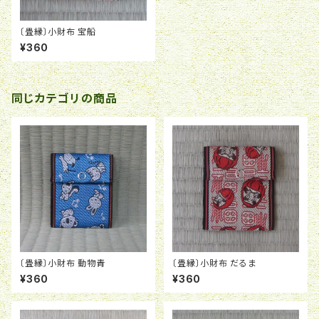
〔畳縁〕小財布 宝船
¥360
同じカテゴリの商品
〔畳縁〕小財布 動物青
〔畳縁〕小財布 だるま
¥360
¥360