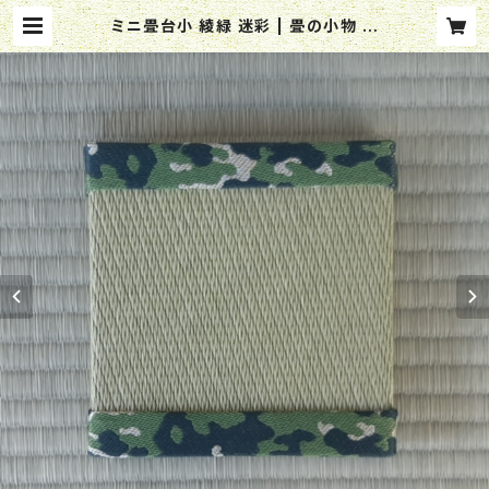
ミニ畳台小 綾緑 迷彩 | 畳の小物 す
いじん