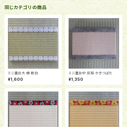
同じカテゴリの商品
ミニ畳台大 緑 紋白
ミニ畳台中 灰桜 かきつばた
¥1,600
¥1,350