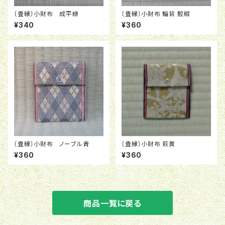
〔畳縁〕小財布 成平緑
〔畳縁〕小財布 鯔背 鮫紺
¥340
¥360
〔畳縁〕小財布 ノーブル青
〔畳縁〕小財布 萩黄
¥360
¥360
商品一覧に戻る