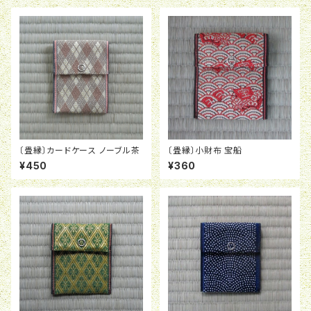
〔畳縁〕カードケース ノーブル茶
〔畳縁〕小財布 宝船
¥450
¥360