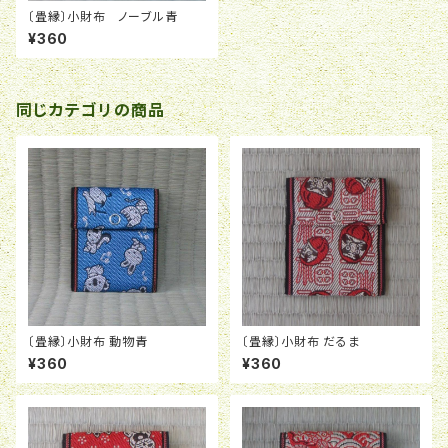
〔畳縁〕小財布 ノーブル青
¥360
同じカテゴリの商品
〔畳縁〕小財布 動物青
〔畳縁〕小財布 だるま
¥360
¥360