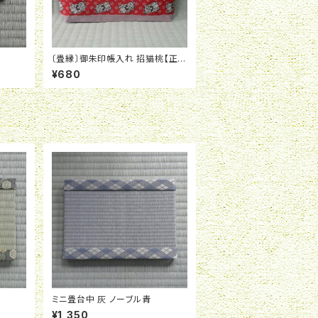
〔畳縁〕御朱印帳入れ 招猫桃【正月
おすすめ】
¥680
ミニ畳台中 灰 ノーブル青
¥1,350