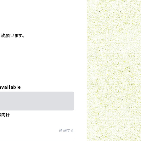
赦願います。
available
方向け
通報する