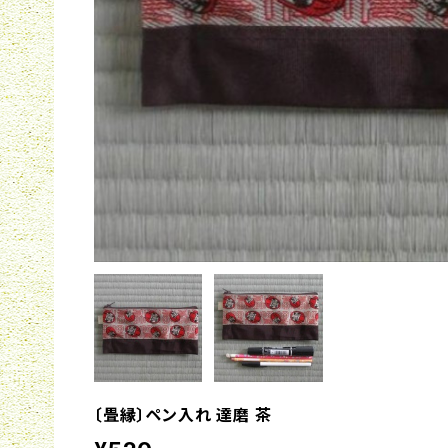
〔畳縁〕ペン入れ 達磨 茶