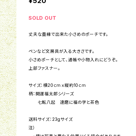
¥520
SOLD OUT
丈夫な畳縁で出来た小さめのポーチです。
ペンなど文房具が入る大きさです。
小さめポーチとして、通帳や小物入れにどうぞ。
上部ファスナー。
サイズ：横20ｃｍｘ縦約10ｃｍ
柄：開運福太郎シリーズ
七転八起 達磨に福の字と茶色
送料サイズ：23gサイズ
注）