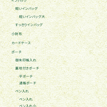
インバッグ
軽いインバッグ
軽いインバッグ大
すっきりインバッグ
小財布
カードケース
ポーチ
御朱印帳入れ
裏地付きポーチ
平ポーチ
通帳ポーチ
ペン入れ
ペン入れ
ペン入れ小