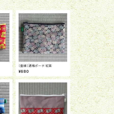
〔畳縁〕通帳ポーチ 紅葉
¥680