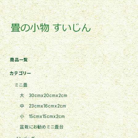
商品一覧
カテゴリー
ミニ畳
大 30cmx20cmx2cm
中 23cmx16cmx2cm
小 15cmx15cmx2cm
盆栽にお勧めミニ畳台