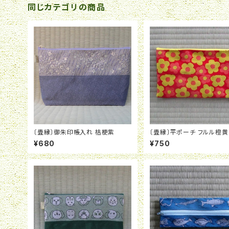
同じカテゴリの商品
〔畳縁〕御朱印帳入れ 桔梗紫
〔畳縁〕平ポーチ フルル橙黄
¥680
¥750