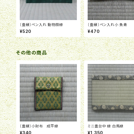
〔畳縁〕ペン入れ 動物顔緑
〔畳縁〕ペン入れ小 魚青
¥520
¥470
その他の商品
〔畳縁〕小財布 成平緑
ミニ畳台中 緑 白馬緑
¥340
¥1,350