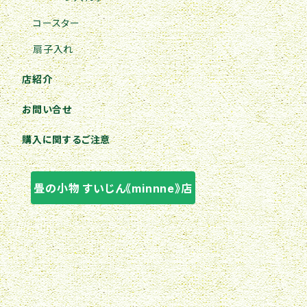
コースター
扇子入れ
店紹介
お問い合せ
購入に関するご注意
畳の小物 すいじん《minnne》店