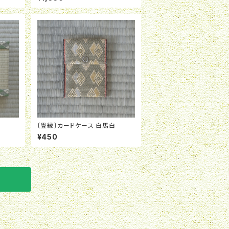
〔畳縁〕カードケース 白馬白
¥450