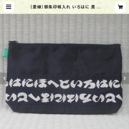
〔畳縁〕御朱印帳入れ いろはに 黒 |
畳の小物 すいじん