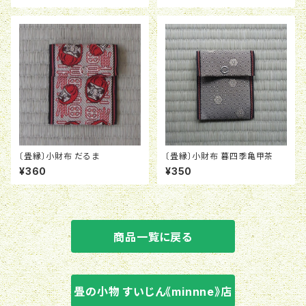
〔畳縁〕小財布 だるま
〔畳縁〕小財布 暮四季亀甲茶
¥360
¥350
商品一覧に戻る
畳の小物 すいじん《minnne》店