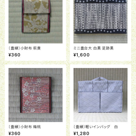
〔畳縁〕小財布 萩黄
ミニ畳台大 白黒 足跡黒
¥360
¥1,600
〔畳縁〕小財布 梅桃
〔畳縁〕軽いインバッグ 白
¥360
¥1,280