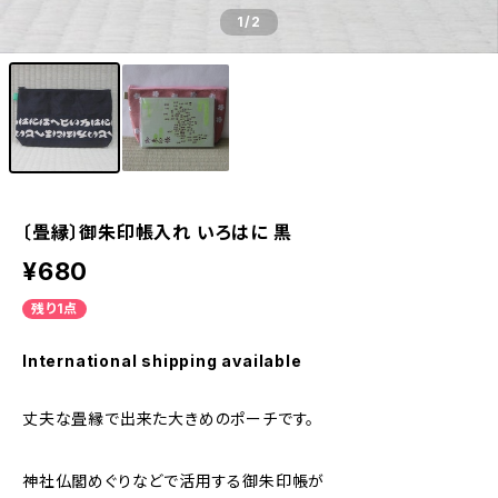
1
/2
〔畳縁〕御朱印帳入れ いろはに 黒
¥680
残り1点
International shipping available
丈夫な畳縁で出来た大きめのポーチです。
神社仏閣めぐりなどで活用する御朱印帳が