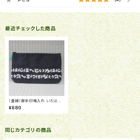
最近チェックした商品
〔畳縁〕御朱印帳入れ いろはに
黒
¥680
同じカテゴリの商品