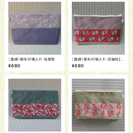
〔畳縁〕御朱印帳入れ 桔梗紫
〔畳縁〕御朱印帳入れ 招猫桃【正
月おすすめ】
¥680
¥680