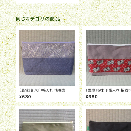
同じカテゴリの商品
〔畳縁〕御朱印帳入れ 桔梗紫
〔畳縁〕御朱印帳入れ 招猫
おすすめ】
¥680
¥680