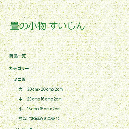
商品一覧
カテゴリー
ミニ畳
大 30cmx20cmx2cm
中 23cmx16cmx2cm
小 15cmx15cmx2cm
盆栽にお勧めミニ畳台