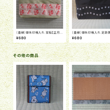
〔畳縁〕御朱印帳入れ 宝船【正月お
〔畳縁〕御朱印帳入れ 足跡
すすめ】
¥680
¥680
その他の商品