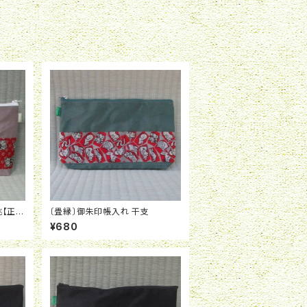
桃【正月
〔畳縁〕御朱印帳入れ 干支
¥680