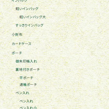
インバッグ
軽いインバッグ
軽いインバッグ大
すっきりインバッグ
小財布
カードケース
ポーチ
御朱印帳入れ
裏地付きポーチ
平ポーチ
通帳ポーチ
ペン入れ
ペン入れ
ペン入れ小