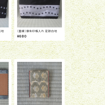
黒地
〔畳縁〕御朱印帳入れ 足跡白地
¥680