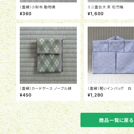
〔畳縁〕小財布 動物青
ミニ畳台大 茶 松竹梅
¥360
¥1,600
〔畳縁〕カードケース ノーブル緑
〔畳縁〕軽いインバッグ 白
¥450
¥1,280
商品一覧に戻る