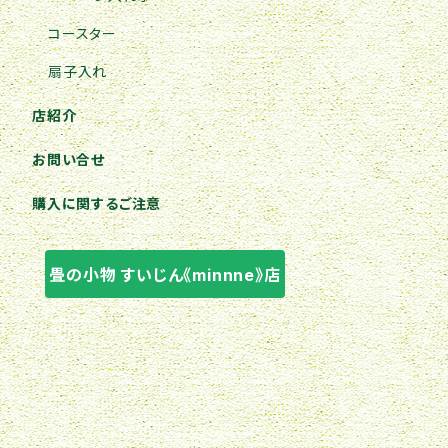
コースター
扇子入れ
店紹介
お問い合せ
購入に関するご注意
畳の小物 すいじん《minnne》店