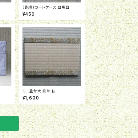
〔畳縁〕カードケース 白馬白
¥450
ミニ畳台大 若草 萩
¥1,600