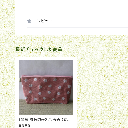
レビュー
最近チェックした商品
〔畳縁〕御朱印帳入れ 桜白 【春お
すすめ】
¥680