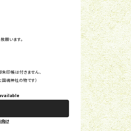
赦願います。
御朱印帳は付きません、
大国魂神社の物です）
available
方向け